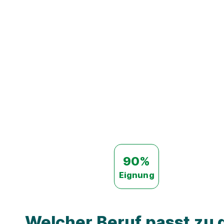
90%
Eignung
Welcher Beruf passt zu d