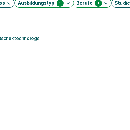
ss
Ausbildungstyp
Berufe
Studi
1
1
utschuktechnologe