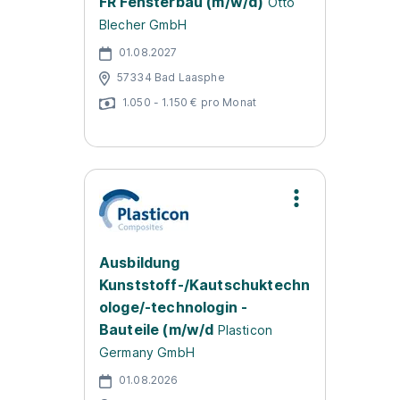
FR Fensterbau (m/w/d)
Otto
Blecher GmbH
01.08.2027
57334 Bad Laasphe
1.050 - 1.150 € pro Monat
Ausbildung
Kunststoff-/Kautschuktechn
ologe/-technologin -
Bauteile (m/w/d
Plasticon
Germany GmbH
01.08.2026