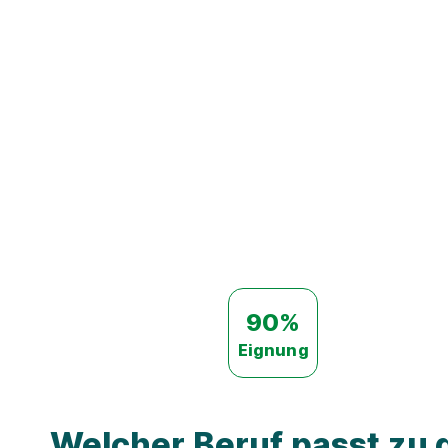
90%
Eignung
Welcher Beruf passt zu d