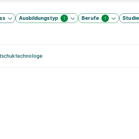
ss
Ausbildungstyp
Berufe
Studi
1
1
utschuktechnologe