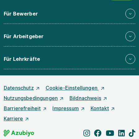
Für Bewerber
Für Arbeitgeber
Für Lehrkräfte
Datenschutz
Cookie-Einstellungen
Nutzungsbedingungen
Bildnachweis
Barrierefreiheit
Impressum
Kontakt
Karriere
instagram
facebook
youtube
linked
t