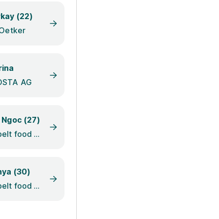
kay (22)
 Oetker
rina
OSTA AG
 Ngoc (27)
Ospelt food establishment
ya (30)
Ospelt food establishment