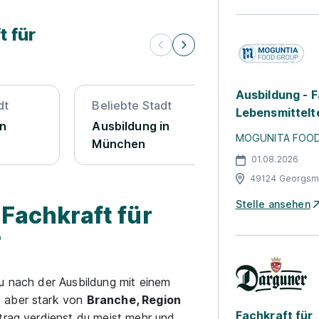
t für
Ausbildung - F
dt
Beliebte Stadt
Beliebte St
Lebensmittelt
in
Ausbildung in
Ausbildung
MOGUNITA FOO
München
01.08.2026
49124 Georgsma
Stelle ansehen
 Fachkraft für
?
du nach der Ausbildung mit einem
t aber stark von
Branche, Region
Fachkraft für
rtrag verdienst du meist mehr und