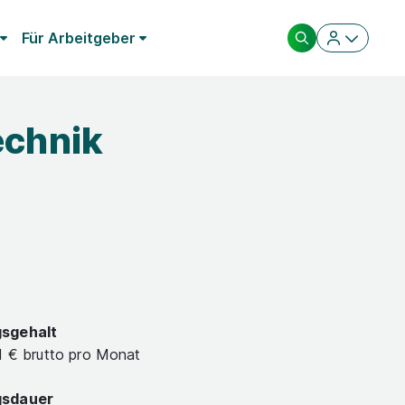
Für Arbeitgeber
echnik
gsgehalt
71 € brutto pro Monat
gsdauer