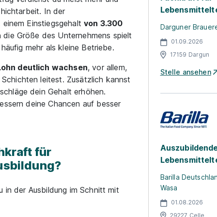
Lebensmittelt
hichtarbeit. In der
t einem Einstiegsgehalt
von 3.300
Darguner Brauer
 die Größe des Unternehmens spielt
01.09.2026
häufig mehr als kleine Betriebe.
17159 Dargun
Lohn deutlich wachsen
, vor allem,
Stelle ansehen
chichten leitest. Zusätzlich kannst
schläge dein Gehalt erhöhen.
bessern deine Chancen auf besser
Auszubildende
hkraft für
Lebensmittelt
usbildung?
Barilla Deutschl
Wasa
 in der Ausbildung im Schnitt mit
01.08.2026
29227 Celle