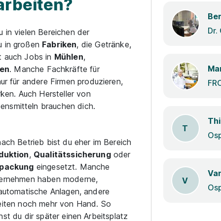
arbeiten?
Ber
Dr.
u in vielen Bereichen der
du in großen
Fabriken
, die Getränke,
bt auch Jobs in
Mühlen
,
Ma
ien
. Manche Fachkräfte für
nur für andere Firmen produzieren,
FR
en. Auch Hersteller von
ensmitteln brauchen dich.
Thi
T
nach Betrieb bist du eher im Bereich
duktion
,
Qualitätssicherung
oder
packung
eingesetzt. Manche
Van
ernehmen haben moderne,
V
lautomatische Anlagen, andere
eiten noch mehr von Hand. So
st du dir später einen Arbeitsplatz