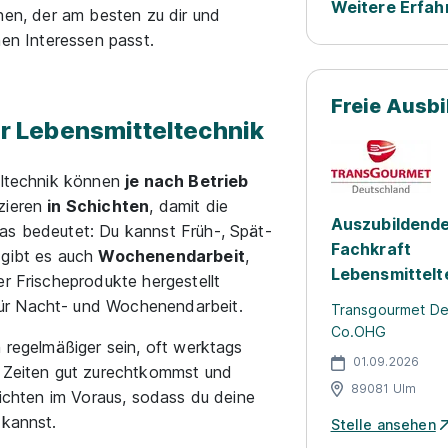
Weitere Erfah
hen, der am besten zu dir und
nen Interessen passt.
Freie Ausb
ür Lebensmitteltechnik
teltechnik können
je nach Betrieb
uzieren
in Schichten
, damit die
Auszubildende
as bedeutet: Du kannst Früh-, Spät-
Fachkraft
 gibt es auch
Wochenendarbeit
,
Lebensmittelt
er Frischeprodukte hergestellt
ür Nacht- und Wochenendarbeit.
Transgourmet D
Co.OHG
n regelmäßiger sein, oft werktags
01.09.2026
n Zeiten gut zurechtkommst und
89081 Ulm
hichten im Voraus, sodass du deine
 kannst.
Stelle ansehen