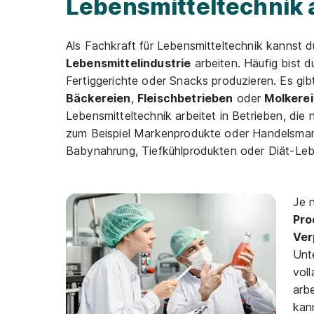
Lebensmitteltechnik 
Als Fachkraft für Lebensmitteltechnik kannst d
Lebensmittelindustrie
arbeiten. Häufig bist 
Fertiggerichte oder Snacks produzieren. Es gi
Bäckereien
,
Fleischbetrieben
oder
Molkere
Lebensmitteltechnik arbeitet in Betrieben, die 
zum Beispiel Markenprodukte oder Handelsmark
Babynahrung, Tiefkühlprodukten oder Diät-Leb
Je 
Pro
Ver
Unt
vol
arb
kann