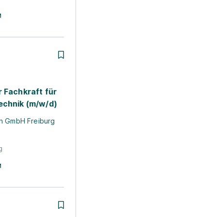
 Fachkraft für
echnik (m/w/d)
h GmbH Freiburg
g