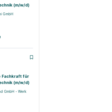
echnik (m/w/d)
ei GmbH
 Fachkraft für
echnik (m/w/d)
and GmbH - Werk