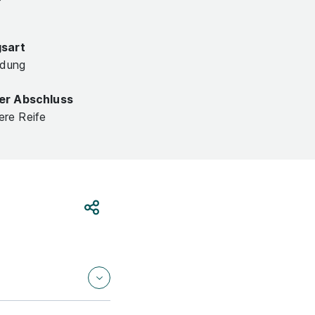
gsart
ldung
er Abschluss
lere Reife
Teilen