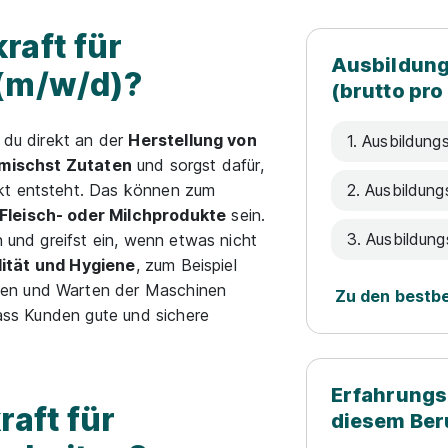
raft für
Ausbildung
 (m/w/d)?
(brutto pro
t du direkt an der
Herstellung von
1. Ausbildungs
mischst Zutaten
und sorgst dafür,
kt entsteht. Das können zum
2. Ausbildung
Fleisch- oder Milchprodukte
sein.
3. Ausbildung
n und greifst ein, wenn etwas nicht
ität und Hygiene
, zum Beispiel
gen und Warten der Maschinen
Zu den bestb
dass Kunden gute und sichere
Erfahrungs
raft für
diesem Ber