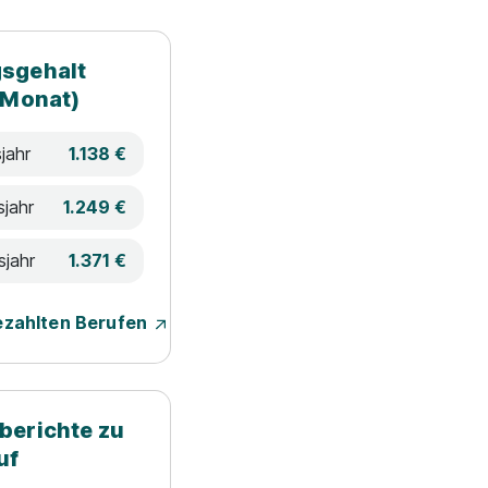
sgehalt
 Monat)
jahr
1.138 €
sjahr
1.249 €
sjahr
1.371 €
ezahlten Berufen
berichte zu
uf