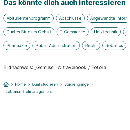
Das könnte dich auch interessieren
Abiturientenprogramm
Abschlüsse
Angewandte Informa
Duales Studium Gehalt
E-Commerce
Holztechnik
H
Pharmazie
Public Administration
Recht
Robotics
Bildnachweis: „Gemüse" © travelbook / Fotolia
Home
Dual studieren
Studiengänge
Lebensmittelmanagement