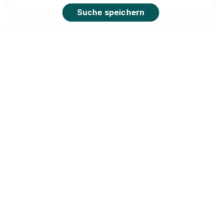
Suche speichern
Ausbildung zum Bankkaufmann (m/w/d) -
Beginn 01.09.2027
VR Handels- und Gewerbebank
eG
01.09.2027
86368 Gersthofen (u.a.)
1.443 - 1.576 € pro Monat