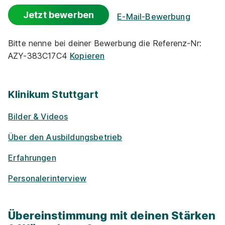
Gute An­bin­dung
Jetzt bewerben
E-Mail-Bewerbung
Kantine
Bitte nenne bei deiner Bewerbung die Referenz-Nr:
AZY-383C17C4
Kopieren
Events
Ausbildung zur Pflegefachfrau / zum
Flexible Arbeitszeit
Pflegefachmann (1.490 € / 1.552 € / 1.653 €)
Klinikum Stuttgart
Victor’s Group
Rabatte
01.09.2026
Bilder & Videos
74321 Bietigheim-Bissingen
Über den Ausbildungsbetrieb
Frei­zeit­an­ge­bo­te
Erfahrungen
Barriere­frei­heit
Personalerinterview
Woh­nungs-Un­ter­stüt­zung
Übereinstimmung mit deinen Stärken
Ausbildung Pflegefachmann/-frau (Start: