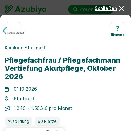
Schließen
Stellen finden
Ausbildung
Stuttgart
Pflegefachmann/-frau
?
Eignung
Ausbildung
Klinikum Stuttgart
Pflegefachmann/-frau
Pflegefachfrau / Pflegefachmann
Stuttgart
Vertiefung Akutpflege, Oktober
2026
01.10.2026
Stuttgart
25 km
1.340 - 1.503 € pro Monat
Ausbildung
60 Plätze
Freie Stellen finden