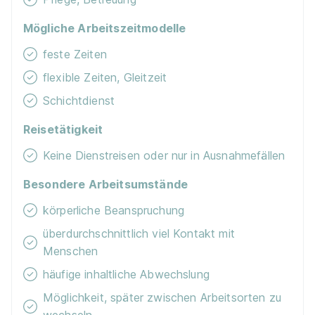
Mögliche Arbeitszeitmodelle
feste Zeiten
Ausbildung Pflegefachmann/-frau (Start:
flexible Zeiten, Gleitzeit
01.04.2027) (m/w/d)
Evangelische Heimstiftung
Schichtdienst
GmbH
01.04.2027
Reisetätigkeit
73779 Deizisau
Keine Dienstreisen oder nur in Ausnahmefällen
1.500 - 1.650 € pro Monat
Besondere Arbeitsumstände
Neu
körperliche Beanspruchung
überdurchschnittlich viel Kontakt mit
Menschen
häufige inhaltliche Abwechslung
Möglichkeit, später zwischen Arbeitsorten zu
wechseln