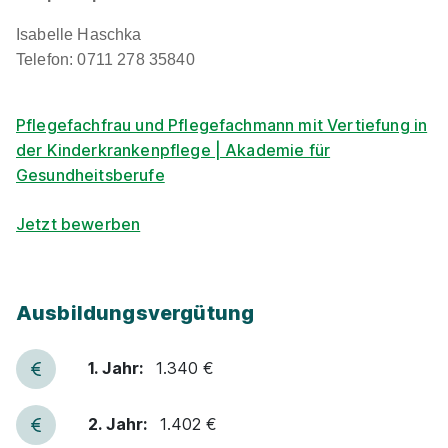
Isabelle Haschka
Telefon: 0711 278 35840
Pflegefachfrau und Pflegefachmann mit Vertiefung in
der Kinderkrankenpflege | Akademie für
Gesundheitsberufe
Pflegefachfrau / Pflegefachmann Vertiefung
Akutpflege, Oktober 2026
Klinikum Stuttgart
Jetzt bewerben
01.10.2026
70174 Stuttgart
1.340 - 1.503 € pro Monat
Ausbildungsvergütung
1. Jahr:
1.340 €
90%
2. Jahr:
1.402 €
Eignung