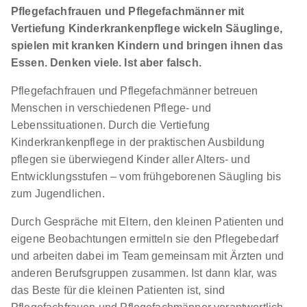
Pflegefachfrauen und Pflegefachmänner mit
01.10.2026
Vertiefung Kinderkrankenpflege wickeln Säuglinge,
70173 Stuttgart
spielen mit kranken Kindern und bringen ihnen das
Essen. Denken viele. Ist aber falsch.
Pflegefachfrauen und Pflegefachmänner betreuen
Menschen in verschiedenen Pflege- und
Lebenssituationen. Durch die Vertiefung
Kinderkrankenpflege in der praktischen Ausbildung
Pflegefachfrau / Pflegefachmann Vertiefung
pflegen sie überwiegend Kinder aller Alters- und
Kinderkrankenpflege, Oktober 2026
Klinikum
Entwicklungsstufen – vom frühgeborenen Säugling bis
Stuttgart
zum Jugendlichen.
01.10.2026
Durch Gespräche mit Eltern, den kleinen Patienten und
70174 Stuttgart
eigene Beobachtungen ermitteln sie den Pflegebedarf
1.340 - 1.503 € pro Monat
und arbeiten dabei im Team gemeinsam mit Ärzten und
anderen Berufsgruppen zusammen. Ist dann klar, was
das Beste für die kleinen Patienten ist, sind