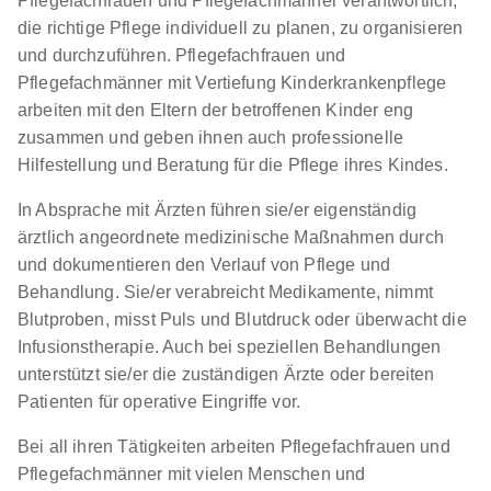
Pflegefachfrauen und Pflegefachmänner verantwortlich,
die richtige Pflege individuell zu planen, zu organisieren
und durchzuführen. Pflegefachfrauen und
Pflegefachmänner mit Vertiefung Kinderkrankenpflege
In Planung Ausbildung
arbeiten mit den Eltern der betroffenen Kinder eng
Pflegefachfrau/Pflegefachmann (3 Jahre)
apm
zusammen und geben ihnen auch professionelle
01.10.2026
Hilfestellung und Beratung für die Pflege ihres Kindes.
70565 Stuttgart
In Absprache mit Ärzten führen sie/er eigenständig
ärztlich angeordnete medizinische Maßnahmen durch
und dokumentieren den Verlauf von Pflege und
Behandlung. Sie/er verabreicht Medikamente, nimmt
Blutproben, misst Puls und Blutdruck oder überwacht die
Infusionstherapie. Auch bei speziellen Behandlungen
unterstützt sie/er die zuständigen Ärzte oder bereiten
Ausbildung zum/zur Pflegefachmann:frau
maxQ.
Patienten für operative Eingriffe vor.
im bfw – Unternehmen für Bildung
Bei all ihren Tätigkeiten arbeiten Pflegefachfrauen und
01.08.2027
Pflegefachmänner mit vielen Menschen und
70372 Stuttgart (u.a.)