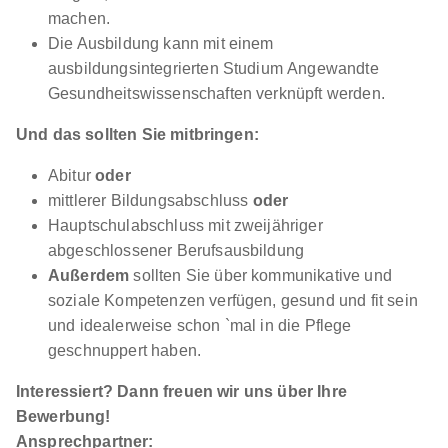
Ausbildung Pflegefachmann/-frau (Start:
machen.
01.10.2026) (m/w/d)
Evangelische Heimstiftung
Die Ausbildung kann mit einem
GmbH
ausbildungsintegrierten Studium Angewandte
Gesundheitswissenschaften verknüpft werden.
01.10.2026
70327 Stuttgart
Und das sollten Sie mitbringen:
1.500 - 1.650 € pro Monat
Abitur
oder
mittlerer Bildungsabschluss
oder
Hauptschulabschluss mit zweijähriger
abgeschlossener Berufsausbildung
Außerdem
sollten Sie über kommunikative und
soziale Kompetenzen verfügen, gesund und fit sein
und idealerweise schon `mal in die Pflege
Pflegefachfrau / Pflegefachmann Vertiefung
geschnuppert haben.
Psychiatrie, Oktober 2026
Klinikum Stuttgart
01.10.2026
Interessiert? Dann freuen wir uns über Ihre
70174 Stuttgart
Bewerbung!
Ansprechpartner:
1.340 - 1.503 € pro Monat