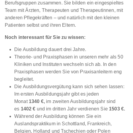
Berufsgruppen zusammen. Sie bilden ein eingespieltes
Team mit Ärzten, Therapeuten und Therapeutinnen, mit
anderen Pflegekräften – und natürlich mit den kleinen
Patienten selbst und ihren Eltern.
Noch interessant für Sie zu wissen:
Die Ausbildung dauert drei Jahre.
Ausbildung zur Pflegefachperson (m/w/d) in
Theorie- und Praxisphasen in unseren mehr als 50
Stuttgart - Oktober 2026
Diakonisches Institut für
Kliniken und Instituten wechseln sich ab. In den
Soziale Berufe gGmbH
Praxisphasen werden Sie von Praxisanleitern eng
01.10.2026
begleitet.
70191 Stuttgart
Die Ausbildungsvergütung kann sich sehen lassen:
Im ersten Ausbildungsjahr gibt es jeden
Monat
1340
€,
im zweiten Ausbildungsjahr sind
es
1402
€
und im dritten Jahr verdienen Sie
1503
€.
Während der Ausbildung können Sie ein
Auslandspraktikum in Schottland, Frankreich,
Belgien, Holland und Tschechien oder Polen