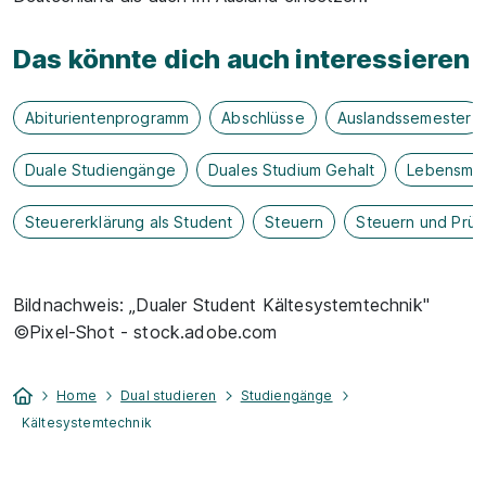
Das könnte dich auch interessieren
Abiturientenprogramm
Abschlüsse
Auslandssemester
Duale Studiengänge
Duales Studium Gehalt
Lebensmit
Steuererklärung als Student
Steuern
Steuern und Prü
Bildnachweis: „Dualer Student Kältesystemtechnik"
©Pixel-Shot - stock.adobe.com
Home
Dual studieren
Studiengänge
Kältesystemtechnik