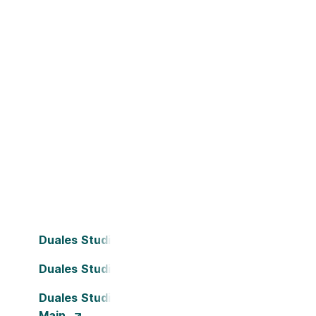
Duales Studium Bielefeld
Duales Studium Darmstadt
Duales Studium Frankfurt am
Main