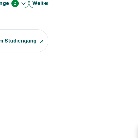
änge
Weitere Filter
2
m Studiengang