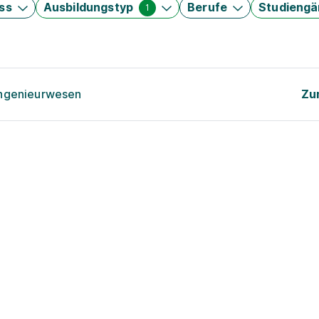
ss
Ausbildungstyp
Berufe
Studieng
1
ingenieurwesen
Zu