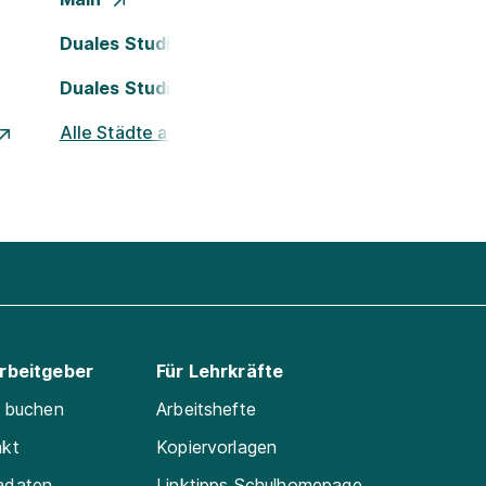
Duales Studium Köln
Duales Studium Nürnberg
Alle Städte ansehen
Arbeitgeber
Für Lehrkräfte
e buchen
Arbeitshefte
akt
Kopiervorlagen
adaten
Linktipps Schulhomepage