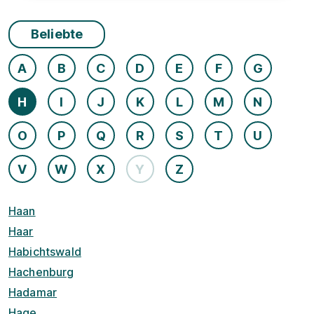
Beliebte
A
B
C
D
E
F
G
H
I
J
K
L
M
N
O
P
Q
R
S
T
U
V
W
X
Y
Z
Haan
Haar
Habichtswald
Hachenburg
Hadamar
Hage