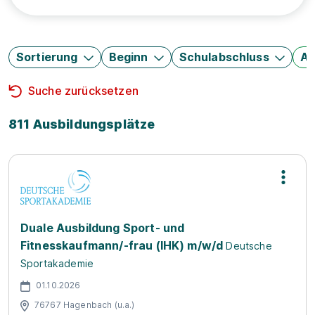
Sortierung
Beginn
Schulabschluss
Au
Suche zurücksetzen
811 Ausbildungsplätze
Duale Ausbildung Sport- und
Fitnesskaufmann/-frau (IHK) m/w/d
Deutsche
Sportakademie
01.10.2026
76767 Hagenbach (u.a.)