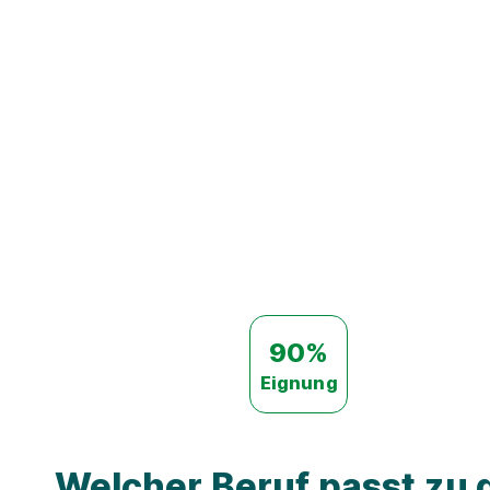
90%
Eignung
Welcher Beruf passt zu d