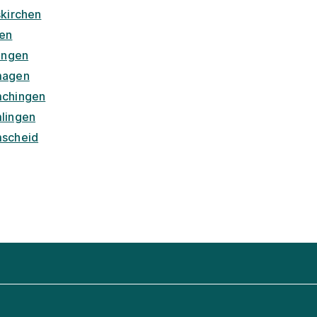
skirchen
en
lingen
agen
chingen
lingen
scheid