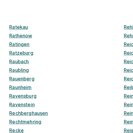
Ratekau
Reh
Rathenow
Reh
Ratingen
Rei
Ratzeburg
Rei
Raubach
Rei
Raubling
Rei
Rauenberg
Rei
Raunheim
Rei
Ravensburg
Rei
Ravenstein
Rein
Rechberghausen
Rei
Rechtmehring
Rei
Recke
Rei