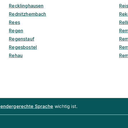
Recklinghausen
Rei
Rednitzhembach
Rek
Rees
Rel
Regen
Rem
Regenstauf
Rem
Regesbostel
Rem
Rehau
Rem
endergerechte Sprache
wichtig ist.