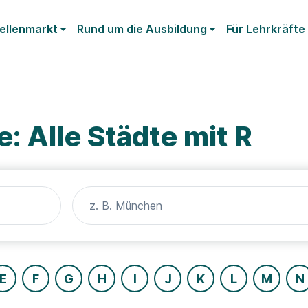
ellenmarkt
Rund um die Ausbildung
Für Lehrkräfte
: Alle Städte mit R
E
F
G
H
I
J
K
L
M
N