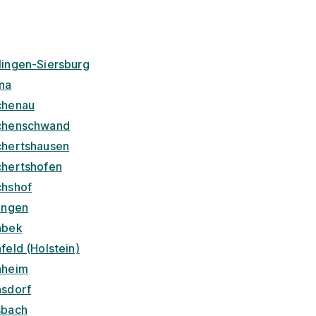
lingen-Siersburg
na
chenau
chenschwand
chertshausen
chertshofen
chshof
lingen
nbek
feld (Holstein)
nheim
nsdorf
sbach