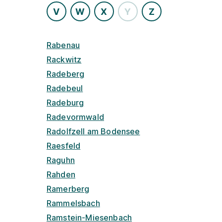
V
W
X
Y
Z
Rabenau
Rackwitz
Radeberg
Radebeul
Radeburg
Radevormwald
Radolfzell am Bodensee
Raesfeld
Raguhn
Rahden
Ramerberg
Rammelsbach
Ramstein-Miesenbach