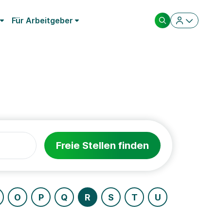
Für Arbeitgeber
Freie Stellen finden
O
P
Q
R
S
T
U