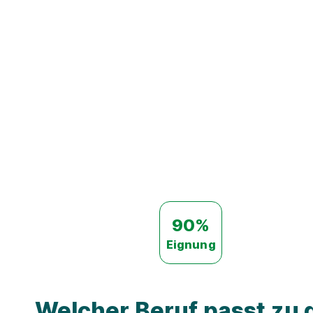
90%
Eignung
Welcher Beruf passt zu d