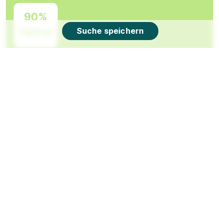
90%
Suche speichern
Eignung
Du bist noch unentschlossen?
Geh auf Nummer sicher mit unserem Berufswahltest.
Eignung checken und passende Stelle finden.
Mehr erfahren
Game Design
bib International College
01.10.2026
42853 Remscheid (u.a.)