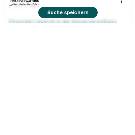
Suche speichern
Finanzwirt (m/w/d) in der Steuerverwaltung
des Landes NRW
Finanzämter in Nordrhein-Westfalen
01.09.2027
42651 Solingen
90%
Eignung
Du bist noch unentschlossen?
Geh auf Nummer sicher mit unserem Berufswahltest.
Eignung checken und passende Stelle finden.