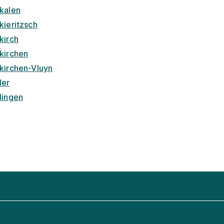
kalen
kieritzsch
kirch
kirchen
kirchen-Vluyn
ler
lingen