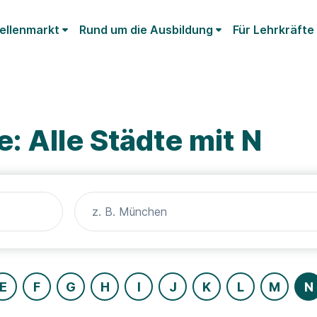
ellenmarkt
Rund um die Ausbildung
Für Lehrkräfte
: Alle Städte mit N
E
F
G
H
I
J
K
L
M
N