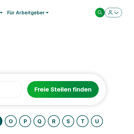
Für Arbeitgeber
Freie Stellen finden
O
P
Q
R
S
T
U