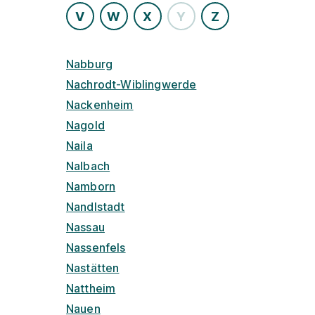
V
W
X
Y
Z
Nabburg
Nachrodt-Wiblingwerde
Nackenheim
Nagold
Naila
Nalbach
Namborn
Nandlstadt
Nassau
Nassenfels
Nastätten
Nattheim
Nauen