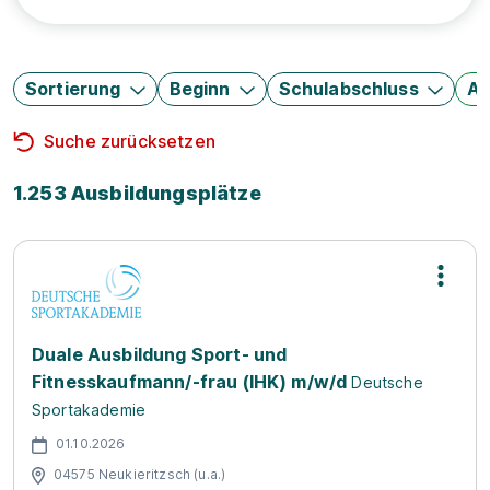
Sortierung
Beginn
Schulabschluss
Au
Suche zurücksetzen
1.253 Ausbildungsplätze
Duale Ausbildung Sport- und
Fitnesskaufmann/-frau (IHK) m/w/d
Deutsche
Sportakademie
01.10.2026
04575 Neukieritzsch (u.a.)