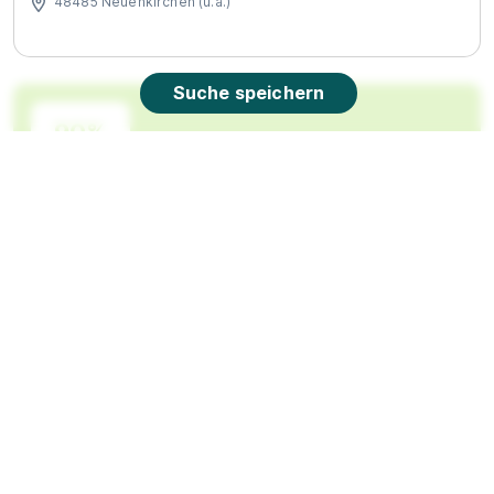
48485 Neuenkirchen (u.a.)
Suche speichern
90%
Eignung
Du bist noch unentschlossen?
Geh auf Nummer sicher mit unserem Berufswahltest.
Eignung checken und passende Stelle finden.
Mehr erfahren