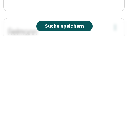
Suche speichern
Ausbildung zum Augenoptiker (w/m/d) für 2026
Fielmann Group AG
01.08.2026
75365 Calw
90%
Eignung