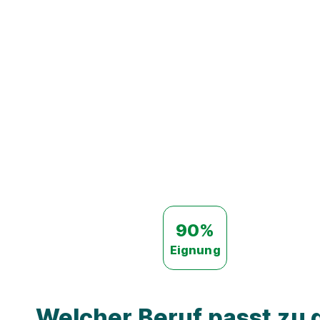
90%
Eignung
Welcher Beruf passt zu d