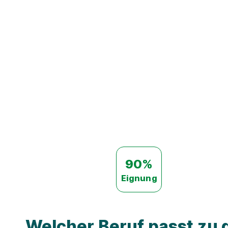
90%
Eignung
Welcher Beruf passt zu d