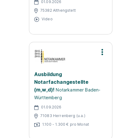
01.09.2026
75382 Althengstett
Video
Ausbildung
Notarfachangestellte
(m,w,d)!
Notarkammer Baden-
Württemberg
01.09.2026
71083 Herrenberg (u.a.)
1.100 - 1.300 € pro Monat