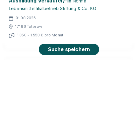
Ausbildung Verkäufer/-in
Norma
Lebensmittelfilialbetrieb Stiftung & Co. KG
01.08.2026
17166 Teterow
1.350 - 1.550 € pro Monat
Suche speichern
Ausbildung Notarfachangestellte/r (m/w/d) in
Demmin 2026
Notar Dr. Carsten Wagels in Demmin
01.08.2026
17109 Demmin
1.230 - 1.310 € pro Monat