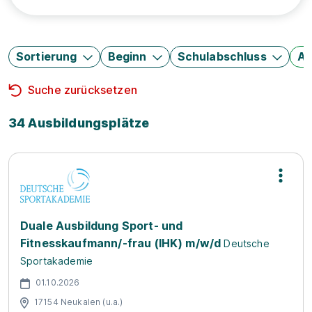
Sortierung
Beginn
Schulabschluss
Au
Suche zurücksetzen
34 Ausbildungsplätze
Duale Ausbildung Sport- und
Fitnesskaufmann/-frau (IHK) m/w/d
Deutsche
Sportakademie
01.10.2026
17154 Neukalen (u.a.)