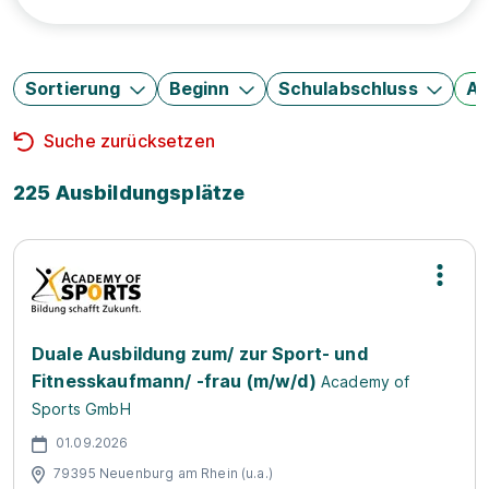
Sortierung
Beginn
Schulabschluss
Au
Suche zurücksetzen
225 Ausbildungsplätze
Duale Ausbildung zum/ zur Sport- und
Fitnesskaufmann/ -frau (m/w/d)
Academy of
Sports GmbH
01.09.2026
79395 Neuenburg am Rhein (u.a.)