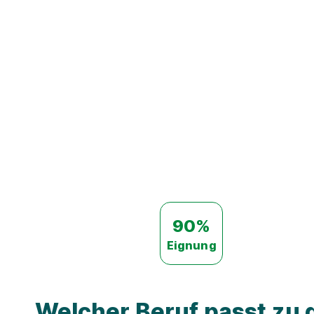
90%
Eignung
Welcher Beruf passt zu d