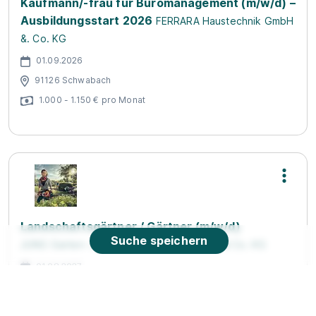
Kaufmann/-frau für Büromanagement (m/w/d) –
Ausbildungsstart 2026
FERRARA Haustechnik GmbH
&. Co. KG
01.09.2026
91126 Schwabach
1.000 - 1.150 € pro Monat
Landschaftsgärtner / Gärtner (m/w/d)
Suche speichern
JUNG Garten- und Landschaftsbau GmbH & Co. KG
01.08.2027
91126 Schwabach
1.140 - 1.390 € pro Monat