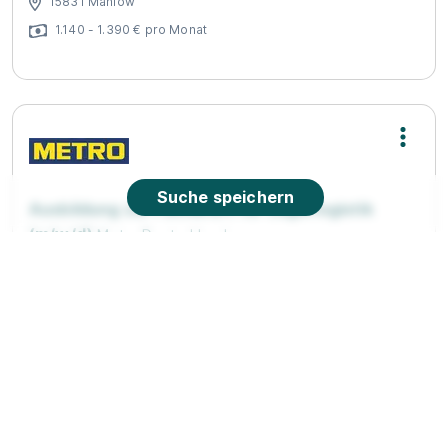
15831 Mahlow
1.140 - 1.390 € pro Monat
Suche speichern
Ausbildung zur Fachkraft für Lagerlogistik
(m/w/d)
Metro Deutschland
01.08.2027
12529 Schönefeld
90%
Eignung