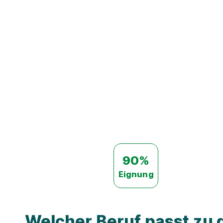
90%
Eignung
Welcher Beruf passt zu d