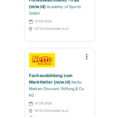
Fitnesskaufmann/ -frau
(m/w/d)
Academy of Sports
GmbH
01.09.2026
15732 Eichwalde (u.a.)
Fachausbildung zum
Marktleiter (m/w/d)
Netto
Marken-Discount Stiftung & Co.
KG
01.08.2026
15732 Eichwalde (u.a.)