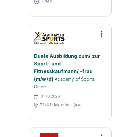
Video
Duale Ausbildung zum/ zur
Sport- und
Fitnesskaufmann/ -frau
(m/w/d)
Academy of Sports
GmbH
01.10.2026
72401 Haigerloch (u.a.)