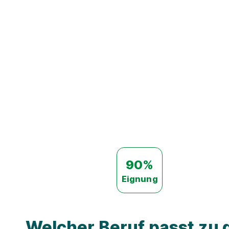
90%
Eignung
Welcher Beruf passt zu d