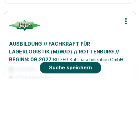
AUSBILDUNG // FACHKRAFT FÜR
LAGERLOGISTIK (M/W/D) // ROTTENBURG //
BEGINN: 09.2027
BITZER Kühlmaschinenbau GmbH
Suche speichern
01.09.2027
72108 Ergenzingen
1.449 - 1.619 € pro Monat
90%
Eignung