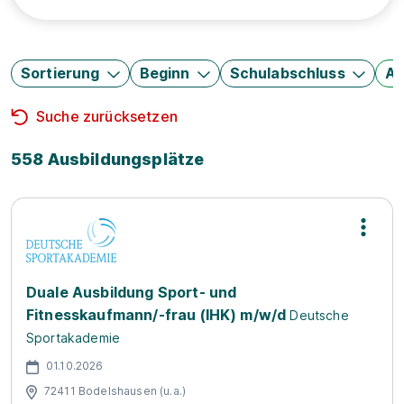
Sortierung
Beginn
Schulabschluss
Au
Suche zurücksetzen
558 Ausbildungsplätze
Duale Ausbildung Sport- und
Fitnesskaufmann/-frau (IHK) m/w/d
Deutsche
Sportakademie
01.10.2026
72411 Bodelshausen (u.a.)