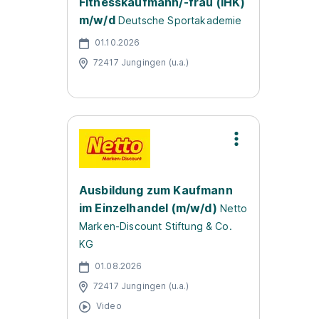
Fitnesskaufmann/-frau (IHK)
m/w/d
Deutsche Sportakademie
01.10.2026
72417 Jungingen (u.a.)
Ausbildung zum Kaufmann
im Einzelhandel (m/w/d)
Netto
Marken-Discount Stiftung & Co.
KG
01.08.2026
72417 Jungingen (u.a.)
Video