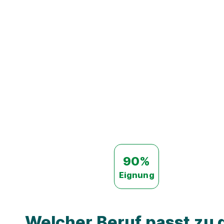
90%
Eignung
Welcher Beruf passt zu d