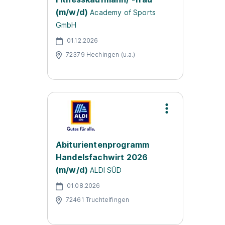
(m/w/d)
Academy of Sports
GmbH
01.12.2026
72379 Hechingen (u.a.)
Abiturientenprogramm
Handelsfachwirt 2026
(m/w/d)
ALDI SÜD
01.08.2026
72461 Truchtelfingen