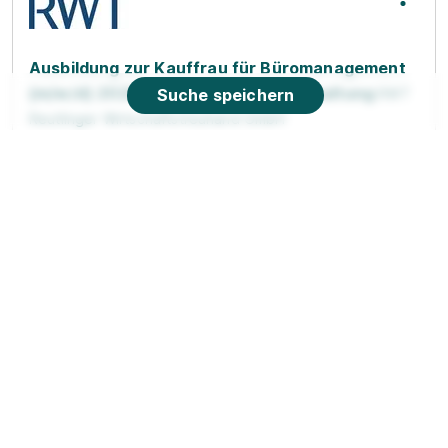
Ausbildung zur Kauffrau für Büromanagement
(m/w/d) 2026 – Schwerpunkt Buchhaltung
Suche speichern
RWT
Reutlinger Wirtschaftstreuhand GmbH
01.09.2026
72458 Albstadt
1.200 - 1.450 € pro Monat
90%
Eignung
Du bist noch unentschlossen?