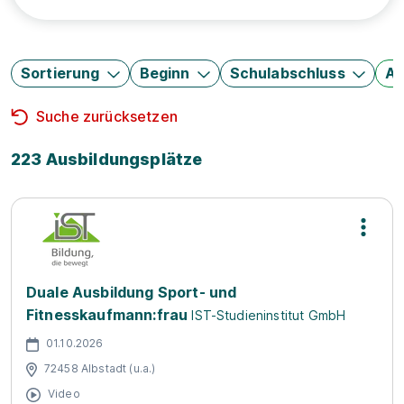
Sortierung
Beginn
Schulabschluss
Au
Suche zurücksetzen
223 Ausbildungsplätze
Duale Ausbildung Sport- und
Fitnesskaufmann:frau
IST-Studieninstitut GmbH
01.10.2026
72458 Albstadt (u.a.)
Video