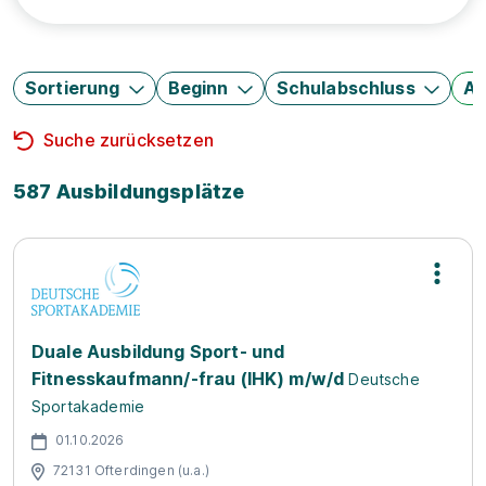
Sortierung
Beginn
Schulabschluss
Au
Suche zurücksetzen
587 Ausbildungsplätze
Duale Ausbildung Sport- und
Fitnesskaufmann/-frau (IHK) m/w/d
Deutsche
Sportakademie
01.10.2026
72131 Ofterdingen (u.a.)