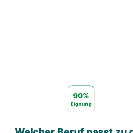
90%
Eignung
Welcher Beruf passt zu d