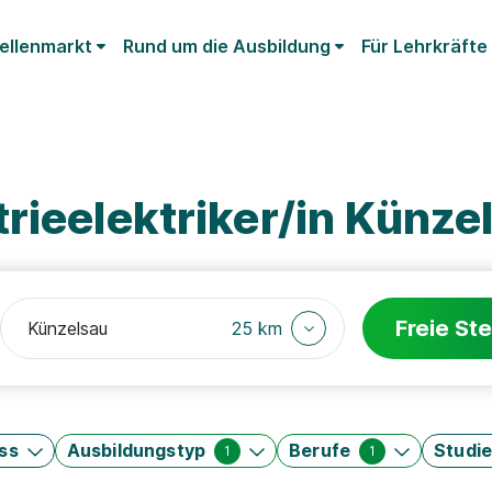
ellenmarkt
Rund um die Ausbildung
Für Lehrkräfte
rieelektriker/in Künze
Freie Ste
25 km
ss
Ausbildungstyp
Berufe
Studi
1
1