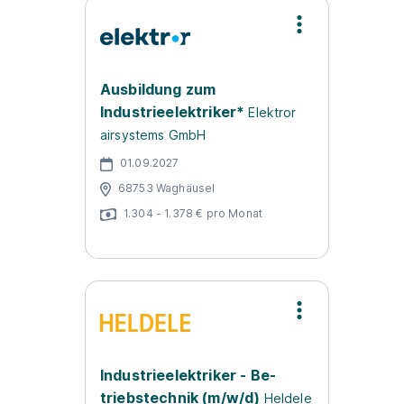
Ausbildung zum
Industrieelektriker*
Elektror
airsystems GmbH
01.09.2027
68753 Waghäusel
1.304 - 1.378 € pro Monat
In­dus­trie­elek­tri­ker - Be­
triebs­tech­nik (m/w/d)
Heldele