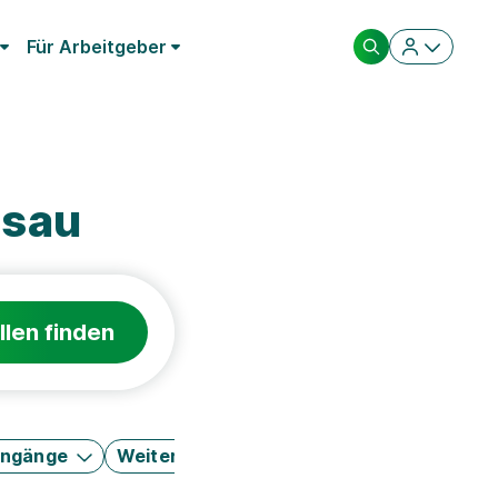
Für Arbeitgeber
lsau
llen finden
engänge
Weitere Filter