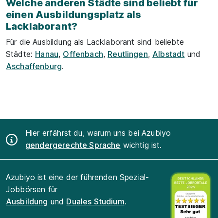
Welche anderen Städte sind beliebt für
einen Ausbildungsplatz als
Lacklaborant?
Für die Ausbildung als Lacklaborant sind beliebte
Städte:
Hanau
,
Offenbach
,
Reutlingen
,
Albstadt
und
Aschaffenburg
.
Hier erfährst du, warum uns bei Azubiyo
gendergerechte Sprache
wichtig ist.
Azubiyo ist eine der führenden Spezial-
Jobbörsen für
Ausbildung
und
Duales Studium
.