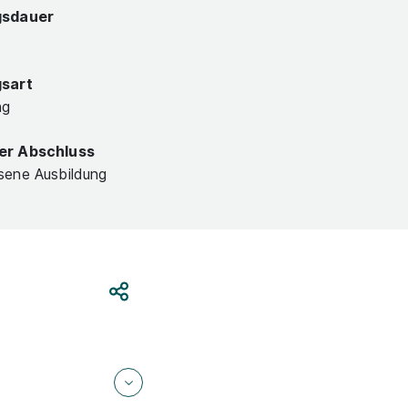
gsdauer
gsart
ng
er Abschluss
sene Ausbildung
Teilen