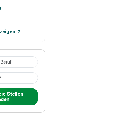
nzeigen
eie Stellen
nden