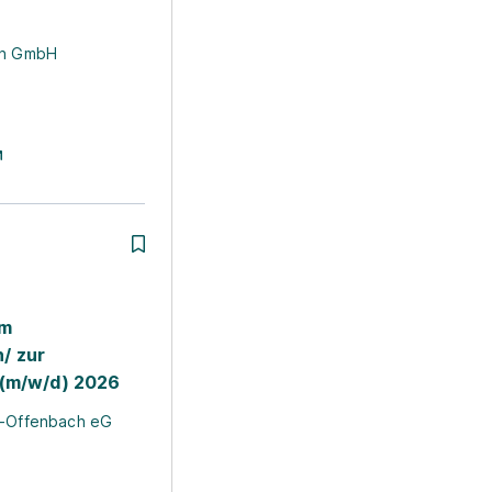
Frankfurt
Stuttgart
nn GmbH
um
/ zur
 (m/w/d) 2026
h-Offenbach eG