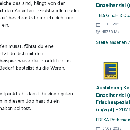
elche das sind, hängt von der
Einzelhandel 
 mit den Anbietern, Großhändlern oder
TEDi GmbH & Co
kauf beschränkst du dich nicht nur
01.08.2026
 ein.
45768 Marl
Stelle ansehen
fen musst, führst du eine
etzt du dich mit den
eispielsweise der Produktion, in
Bedarf bestellst du die Waren.
Ausbildung Ka
Zeitpunkt ab, damit du einen guten
Einzelhandel 
nn in diesem Job hast du ein
Frischespezial
lten solltest.
(m/w/d) - 202
EDEKA Röthemeier
01.08.2026