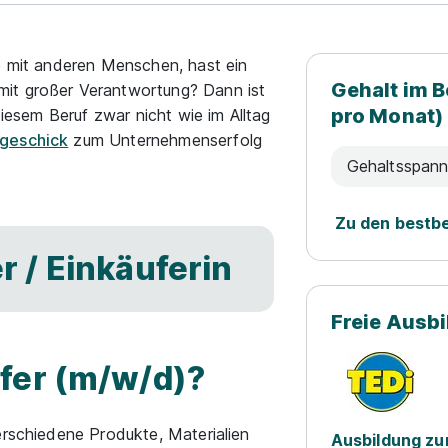
ne mit anderen Menschen, hast ein
Gehalt im B
it großer Verantwortung? Dann ist
pro Monat)
diesem Beruf zwar nicht wie im Alltag
geschick
zum Unternehmenserfolg
Gehaltsspan
Zu den bestb
r / Einkäuferin
Freie Ausb
fer (m/w/d)?
erschiedene Produkte, Materialien
Ausbildung z