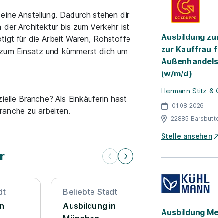
eine Anstellung. Dadurch stehen dir
 der Architektur bis zum Verkehr ist
Ausbildung z
igt für die Arbeit Waren, Rohstoffe
zur Kauffrau 
 zum Einsatz und kümmerst dich um
Außenhandel
(w/m/d)
Hermann Stitz & 
zielle Branche? Als Einkäuferin hast
01.08.2026
ranche zu arbeiten.
22885 Barsbütte
Stelle ansehen
r
dt
Beliebte Stadt
Beliebte St
in
Ausbildung in
Ausbildung
Ausbildung Me