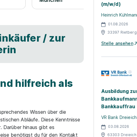
München
(m/w/d)
Heinrich Kühlma
01.08.2026
33397 Rietberg
nkäufer / zur
Stelle ansehen
erin
d hilfreich als
Ausbildung z
Bankkaufmann
Bankkauffrau
ntsprechendes Wissen über die
VR Bank Dreieic
stischen Abläufe. Diese Kenntnisse
03.08.2026
. Darüber hinaus gibt es
weise benötigst du für den Kontakt
63303 Dreieich