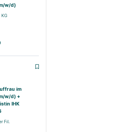
(m/w/d)
. KG
uffrau im
(m/w/d) +
istin IHK
6
 Fil.