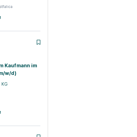
tfalica
um Kaufmann im
(m/w/d)
. KG