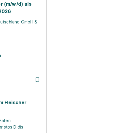
r (m/w/d) als
 2026
eutschland GmbH &
m Fleischer
Hafen
ristos Didis