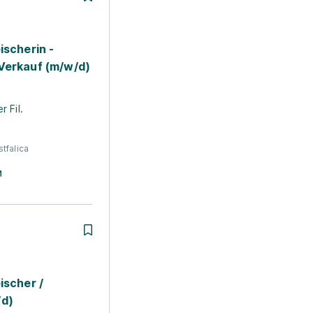
ischerin -
Verkauf (m/w/d)
 Fil.
tfalica
ischer /
/d)