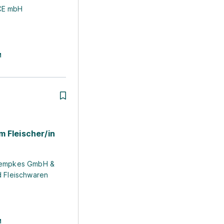
CE mbH
m Fleischer/in
Kempkes GmbH &
d Fleischwaren