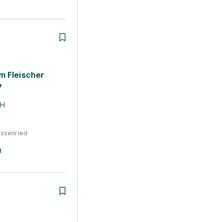
m Fleischer
7
bH
ssenried