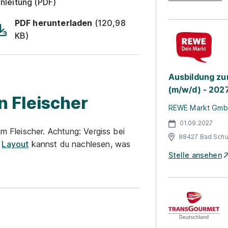
nleitung (PDF)
PDF herunterladen
(120,98
KB)
Ausbildung zu
(m/w/d) - 202
 Fleischer
REWE Markt Gm
01.09.2027
um Fleischer. Achtung: Vergiss bei
88427 Bad Schu
r
Layout
kannst du nachlesen, was
Stelle ansehen