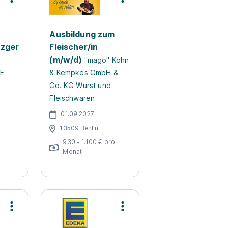
Ausbildung zum
tzger
Fleischer/in
(m/w/d)
"mago" Kohn
CE
& Kempkes GmbH &
Co. KG Wurst und
Fleischwaren
01.09.2027
13509 Berlin
930 - 1.100 € pro
Monat