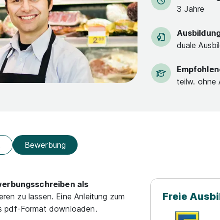
3 Jahre
Ausbildun
duale Ausbi
Empfohlen
teilw. ohne
t
Bewerbung
werbungsschreiben als
Freie Ausb
ieren zu lassen. Eine Anleitung zum
ls pdf-Format downloaden.