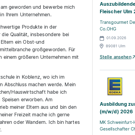
Auszubildende
rksam geworden und bewerbe mich
Fleischer Ulm
 in Ihrem Unternehmen.
Transgourmet D
ochwertige Produkte in der
Co.OHG
die Qualität, insbesondere bei
01.09.2026
 Eltern ein Obst-und
89081 Ulm
smittelbranche großgeworden. Für
in einem größeren Unternehmen mit
Stelle ansehen
schule in Koblenz, wo ich im
nen Abschluss machen werde. Mein
Kochen/Hauswirtschaft habe ich
on Speisen erworben. Am
Ausbildung zu
rieb meiner Eltern aus und bin den
(m/w/d) 2026
einer Freizeit mache ich gerne
fahren oder Wandern. Ich bin hartes
MK Schweinfurt-
Gesellschafter Ch
.