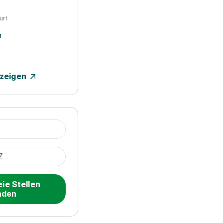
urt
nzeigen
eie Stellen
nden