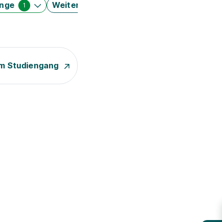
änge
Weitere Filter
1
m Studiengang