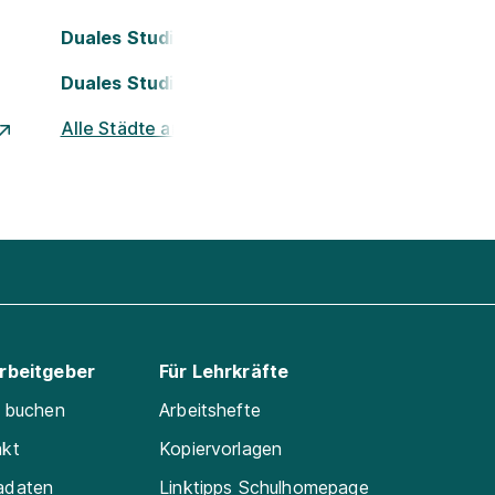
Duales Studium Köln
Duales Studium Nürnberg
Alle Städte ansehen
Arbeitgeber
Für Lehrkräfte
e buchen
Arbeitshefte
akt
Kopiervorlagen
adaten
Linktipps Schulhomepage