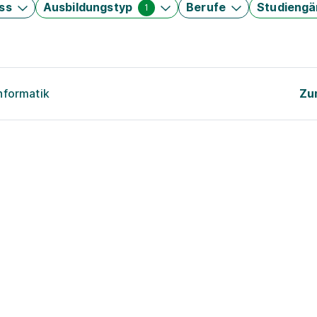
ss
Ausbildungstyp
Berufe
Studieng
1
nformatik
Zu