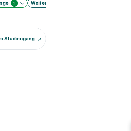
änge
Weitere Filter
2
m Studiengang