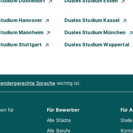
Studium Düsseldorf
Duales Studium Essen
Studium Hannover
Duales Studium Kassel
Studium Mannheim
Duales Studium München
Studium Stuttgart
Duales Studium Wuppertal
endergerechte Sprache
wichtig ist.
sen für
Für Bewerber
Für 
Alle Städte
Stell
Alle Berufe
Kont