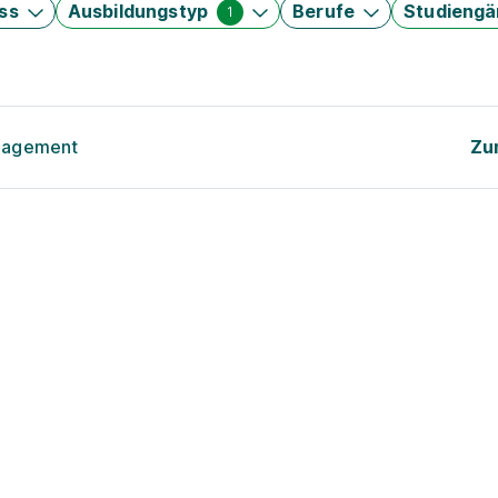
ss
Ausbildungstyp
Berufe
Studieng
1
anagement
Zu