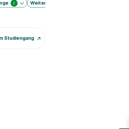
änge
Weitere Filter
2
m Studiengang