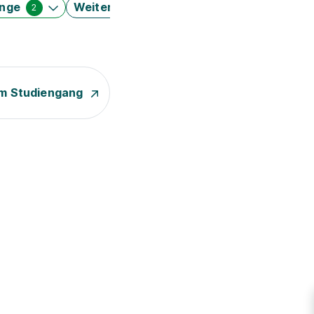
änge
Weitere Filter
2
m Studiengang