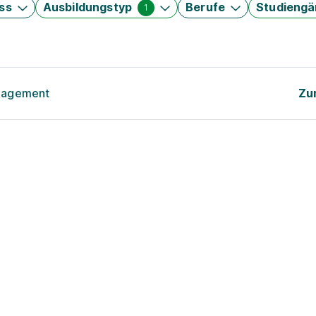
ss
Ausbildungstyp
Berufe
Studieng
1
anagement
Zu