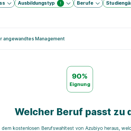
ss
Ausbildungstyp
Berufe
Studieng
1
für angewandtes Management
90%
Eignung
Welcher Beruf passt zu d
t dem kostenlosen Berufswahltest von Azubiyo heraus, welch