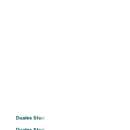
Duales Studium Bielefeld
Duales Studium Darmstadt