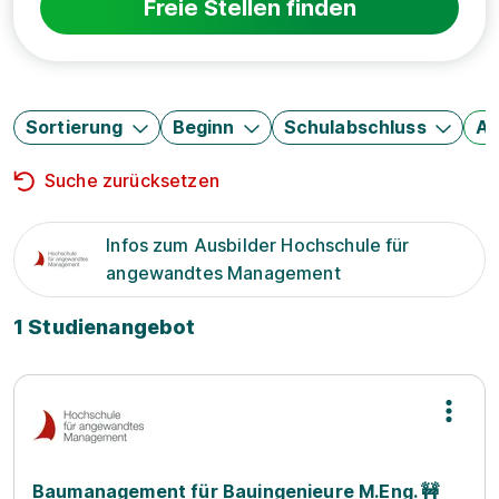
Freie Stellen finden
Sortierung
Beginn
Schulabschluss
Au
Suche zurücksetzen
Infos zum Ausbilder Hochschule für
angewandtes Management
1 Studienangebot
Baumanagement für Bauingenieure M.Eng. 🚧