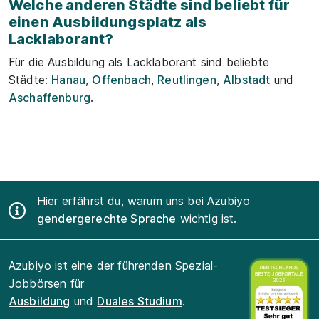
Welche anderen Städte sind beliebt für
einen Ausbildungsplatz als
Lacklaborant?
Für die Ausbildung als Lacklaborant sind beliebte
Städte:
Hanau
,
Offenbach
,
Reutlingen
,
Albstadt
und
Aschaffenburg
.
Hier erfährst du, warum uns bei Azubiyo
gendergerechte Sprache
wichtig ist.
Azubiyo ist eine der führenden Spezial-
Jobbörsen für
Ausbildung
und
Duales Studium
.