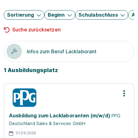
Sortierung
Beginn
Schulabschluss
Au
Suche zurücksetzen
Infos zum Beruf Lacklaborant
1 Ausbildungsplatz
Ausbildung zum Lacklaboranten (m/w/d)
PPG
Deutschland Sales & Services GmbH
01.09.2026