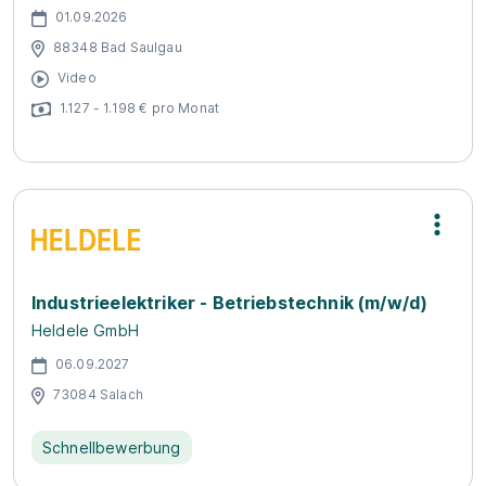
01.09.2026
88348 Bad Saulgau
Video
1.127 - 1.198 € pro Monat
In­dus­trie­elek­tri­ker - Be­triebs­tech­nik (m/w/d)
Heldele GmbH
06.09.2027
73084 Salach
Schnellbewerbung