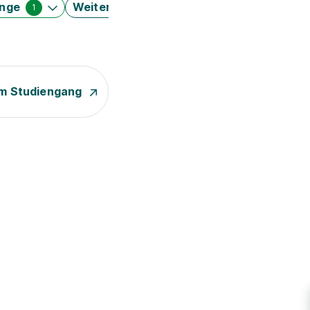
änge
Weitere Filter
1
m Studiengang