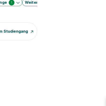
änge
Weitere Filter
1
m Studiengang