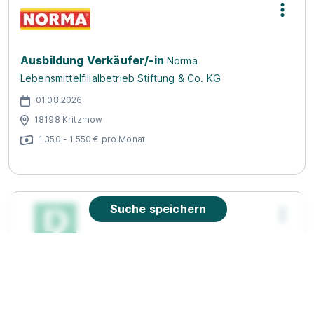
Ausbildung Verkäufer/-in
Norma
Lebensmittelfilialbetrieb Stiftung & Co. KG
01.08.2026
18198 Kritzmow
1.350 - 1.550 € pro Monat
Suche speichern
Ausbildung zum Kaufmann im Einzelhandel
(m/w/d), Rostock Sievershagen
Deichmann SE
01.09.2026