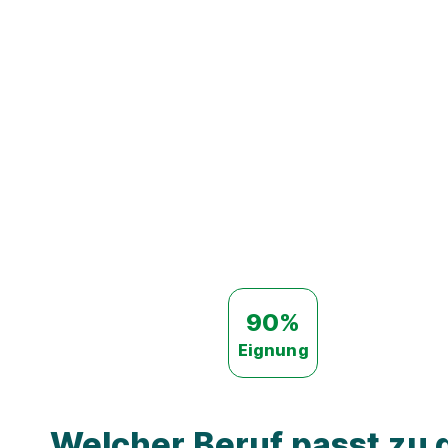
90%
Eignung
Welcher Beruf passt zu d