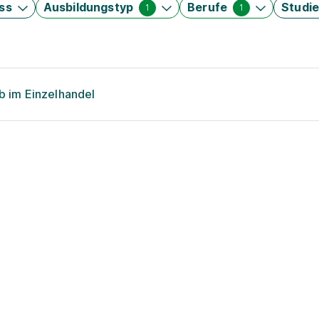
ss
Ausbildungstyp
Berufe
Studi
1
1
eb im Einzelhandel