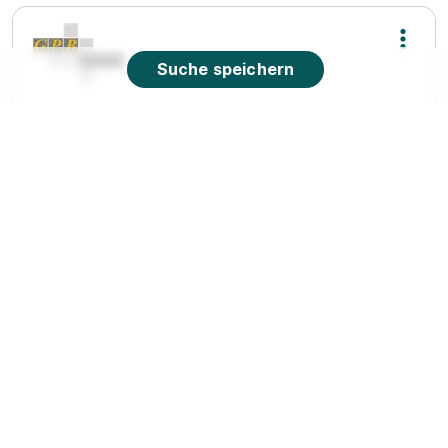
Suche speichern
Immobilienkaufmann*frau
GPB Berlin
24.08.2026
10117 Berlin
Ausbildung zum Verkäufer (m/w/d), Linden-
Center Berlin
Deichmann SE
01.09.2026
13051 Berlin